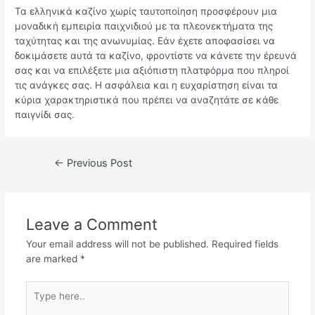
Τα ελληνικά καζίνο χωρίς ταυτοποίηση προσφέρουν μια
μοναδική εμπειρία παιχνιδιού με τα πλεονεκτήματα της
ταχύτητας και της ανωνυμίας. Εάν έχετε αποφασίσει να
δοκιμάσετε αυτά τα καζίνο, φροντίστε να κάνετε την έρευνά
σας και να επιλέξετε μια αξιόπιστη πλατφόρμα που πληροί
τις ανάγκες σας. Η ασφάλεια και η ευχαρίστηση είναι τα
κύρια χαρακτηριστικά που πρέπει να αναζητάτε σε κάθε
παιγνίδι σας.
Post
←
Previous Post
navigation
Leave a Comment
Your email address will not be published.
Required fields
are marked
*
Type
here..