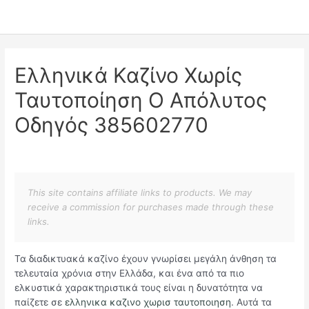
Skip
Main
to
content
Men
Ελληνικά Καζίνο Χωρίς
Ταυτοποίηση Ο Απόλυτος
Οδηγός 385602770
This site contains affiliate links to products. We may
receive a commission for purchases made through these
links.
Τα διαδικτυακά καζίνο έχουν γνωρίσει μεγάλη άνθηση τα
τελευταία χρόνια στην Ελλάδα, και ένα από τα πιο
ελκυστικά χαρακτηριστικά τους είναι η δυνατότητα να
παίζετε σε
ελληνικα καζινο χωρισ ταυτοποιηση
. Αυτά τα