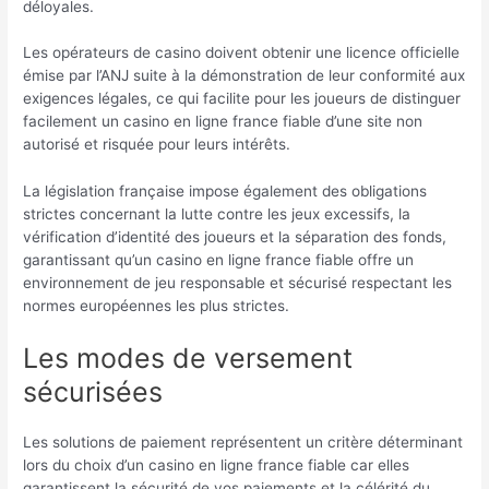
déloyales.
Les opérateurs de casino doivent obtenir une licence officielle
émise par l’ANJ suite à la démonstration de leur conformité aux
exigences légales, ce qui facilite pour les joueurs de distinguer
facilement un casino en ligne france fiable d’une site non
autorisé et risquée pour leurs intérêts.
La législation française impose également des obligations
strictes concernant la lutte contre les jeux excessifs, la
vérification d’identité des joueurs et la séparation des fonds,
garantissant qu’un casino en ligne france fiable offre un
environnement de jeu responsable et sécurisé respectant les
normes européennes les plus strictes.
Les modes de versement
sécurisées
Les solutions de paiement représentent un critère déterminant
lors du choix d’un casino en ligne france fiable car elles
garantissent la sécurité de vos paiements et la célérité du