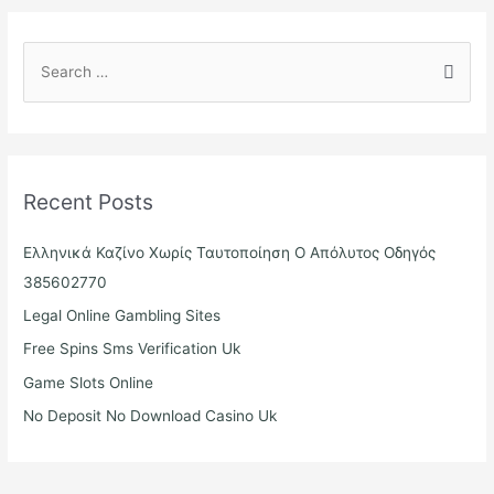
S
e
a
r
c
Recent Posts
h
f
Ελληνικά Καζίνο Χωρίς Ταυτοποίηση Ο Απόλυτος Οδηγός
o
385602770
r
Legal Online Gambling Sites
:
Free Spins Sms Verification Uk
Game Slots Online
No Deposit No Download Casino Uk