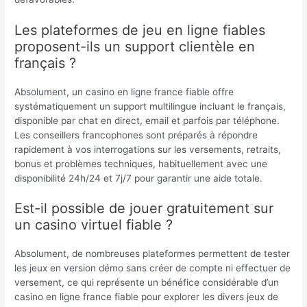
Les plateformes de jeu en ligne fiables
proposent-ils un support clientèle en
français ?
Absolument, un casino en ligne france fiable offre
systématiquement un support multilingue incluant le français,
disponible par chat en direct, email et parfois par téléphone.
Les conseillers francophones sont préparés à répondre
rapidement à vos interrogations sur les versements, retraits,
bonus et problèmes techniques, habituellement avec une
disponibilité 24h/24 et 7j/7 pour garantir une aide totale.
Est-il possible de jouer gratuitement sur
un casino virtuel fiable ?
Absolument, de nombreuses plateformes permettent de tester
les jeux en version démo sans créer de compte ni effectuer de
versement, ce qui représente un bénéfice considérable d’un
casino en ligne france fiable pour explorer les divers jeux de