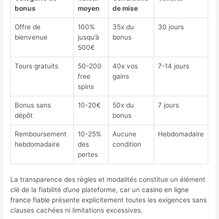
bonus
moyen
de mise
Offre de
100%
35x du
30 jours
bienvenue
jusqu’à
bonus
500€
Tours gratuits
50-200
40x vos
7-14 jours
free
gains
spins
Bonus sans
10-20€
50x du
7 jours
dépôt
bonus
Remboursement
10-25%
Aucune
Hebdomadaire
hebdomadaire
des
condition
pertes
La transparence des règles et modalités constitue un élément
clé de la fiabilité d’une plateforme, car un
casino en ligne
france fiable
présente explicitement toutes les exigences sans
clauses cachées ni limitations excessives.