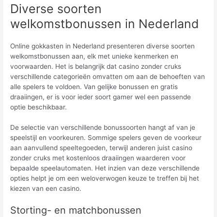
Diverse soorten
welkomstbonussen in Nederland
Online gokkasten in Nederland presenteren diverse soorten
welkomstbonussen aan, elk met unieke kenmerken en
voorwaarden. Het is belangrijk dat casino zonder cruks
verschillende categorieën omvatten om aan de behoeften van
alle spelers te voldoen. Van gelijke bonussen en gratis
draaiingen, er is voor ieder soort gamer wel een passende
optie beschikbaar.
De selectie van verschillende bonussoorten hangt af van je
speelstijl en voorkeuren. Sommige spelers geven de voorkeur
aan aanvullend speeltegoeden, terwijl anderen juist casino
zonder cruks met kostenloos draaiingen waarderen voor
bepaalde speelautomaten. Het inzien van deze verschillende
opties helpt je om een weloverwogen keuze te treffen bij het
kiezen van een casino.
Storting- en matchbonussen