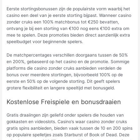
Eerste stortingsbonussen zijn de populairste vorm waarbij het
casino een deel van je eerste storting bijpast. Wanneer casino
zonder cruks een 100% matchbonus tot €250 bevatten,
ontvang je bij een storting van €100 nog eens €100 extra om
mee te spelen. Deze promoties bieden direct aanzienlijk extra
speelbudget voor beginnende spelers.
De matchpercentages verschillen doorgaans tussen de 50%
en 200%, gebaseerd op het casino en de promotie. Sommige
platforms die casino zonder cruks aanbieden verdelen de
bonus over meerdere stortingen, bijvoorbeeld 100% op de
eerste en 50% op de volgende storting. Dit geeft spelers
grotere flexibiliteit en langere speeltijd met bonusgeld.
Kostenlose Freispiele en bonusdraaien
Gratis draaiingen zijn geliefd onder spelers die houden van
gokkasten en videoslots. Casino’s waar casino zonder cruks
gratis spins aanbieden, bieden vaak tussen de 10 en 200 spins
op populaire spelletjes zoals Starburst of Book of Dead. Deze