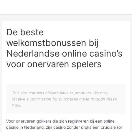
Skip
Main
to
content
Men
De beste
welkomstbonussen bij
Nederlandse online casino’s
voor onervaren spelers
This site contains affiliate links to products. We may
receive a commission for purchases made through these
links.
Voor onervaren gokkers die zich registreren bij een online
casino in Nederland, zijn casino zonder cruks een cruciale rol