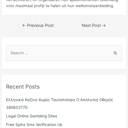
voor maximaal profijt te halen uit hun welkomstaanbieding.
Post
←
Previous Post
Next Post
→
navigation
S
e
a
r
c
Recent Posts
h
f
Ελληνικά Καζίνο Χωρίς Ταυτοποίηση Ο Απόλυτος Οδηγός
o
385602770
r
Legal Online Gambling Sites
:
Free Spins Sms Verification Uk