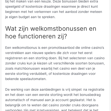
bij het maken van een keuze. Deze bonussen bieden extra
speelgeld of kostenloze draaiingen waarmee je direct kunt
beginnen met het verkennen van het aanbod zonder meteen
je eigen budget aan te spreken.
Wat zijn welkomstbonussen en
hoe functioneren zij?
Een welkomstbonus is een promotieaanbod die online casino’s
verstrekken aan nieuwe spelers die zich voor het eerst
registreren en een storting doen. Bij het selecteren van casino
zonder cruks kun je kiezen uit verschillende soorten bonussen,
zoals matchbonussen waarbij het casino een deel van je
eerste storting verdubbelt, of kostenloze draaiingen voor
bekende speelautomaten.
De werking van deze aanbiedingen is vrij simpel: na registratie
en het doen van een eerste storting wordt het bonusbedrag
automatisch of manueel aan je account geplaatst. Het is
belangrijk om te weten dat casino zonder cruks doorgaans
verbonden zijn met inzetvereisten, wat betekent dat je het