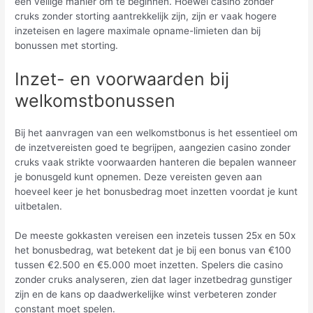
een veilige manier om te beginnen. Hoewel casino zonder
cruks zonder storting aantrekkelijk zijn, zijn er vaak hogere
inzeteisen en lagere maximale opname-limieten dan bij
bonussen met storting.
Inzet- en voorwaarden bij
welkomstbonussen
Bij het aanvragen van een welkomstbonus is het essentieel om
de inzetvereisten goed te begrijpen, aangezien casino zonder
cruks vaak strikte voorwaarden hanteren die bepalen wanneer
je bonusgeld kunt opnemen. Deze vereisten geven aan
hoeveel keer je het bonusbedrag moet inzetten voordat je kunt
uitbetalen.
De meeste gokkasten vereisen een inzeteis tussen 25x en 50x
het bonusbedrag, wat betekent dat je bij een bonus van €100
tussen €2.500 en €5.000 moet inzetten. Spelers die casino
zonder cruks analyseren, zien dat lager inzetbedrag gunstiger
zijn en de kans op daadwerkelijke winst verbeteren zonder
constant moet spelen.