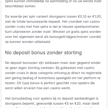
spins kunnen onmiddellijk na aanmelding of na uw eerste inzet
beschikbaar komen.
De waarde per spin varieert doorgaans tussen €0,10 en €1,00,
wat de totale bonuswaarde bepaalt. Het voordeel van casino
zonder cruks met free spins is dat je nieuwe speelautomaten
kunt uitproberen zonder inzet. Winsten uit gratis spins worden
over het algemeen eerst als bonusgeld bijgeschreven voordat
ze kunnen worden uitbetaald.
No deposit bonus zonder storting
No deposit bonussen zijn zeldzaam maar zeer gegeerd omdat
ze geen eigen storting vereisen. Bij gokkasten met casino
zonder cruks in deze categorie ontvang je direct na registratie
een gering bedrag of kostenloos speelgeld om het platform te
testen. Dit type bonus is perfect geschikt voor spelers die
eerst willen ervaren hoe een casino werkt.
Het bonusbedrag voor spelers bij no deposit aanbiedingen is
doorgaans beperkt, gewoonlijk tussen €5 en €20, maar biedt