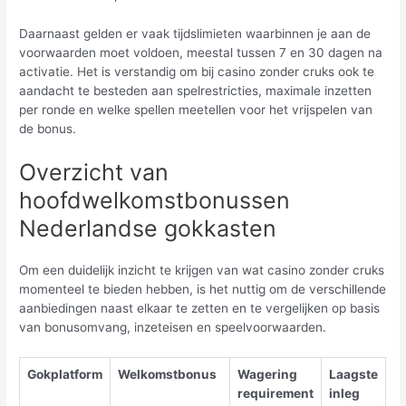
Daarnaast gelden er vaak tijdslimieten waarbinnen je aan de
voorwaarden moet voldoen, meestal tussen 7 en 30 dagen na
activatie. Het is verstandig om bij casino zonder cruks ook te
aandacht te besteden aan spelrestricties, maximale inzetten
per ronde en welke spellen meetellen voor het vrijspelen van
de bonus.
Overzicht van
hoofdwelkomstbonussen
Nederlandse gokkasten
Om een duidelijk inzicht te krijgen van wat casino zonder cruks
momenteel te bieden hebben, is het nuttig om de verschillende
aanbiedingen naast elkaar te zetten en te vergelijken op basis
van bonusomvang, inzeteisen en speelvoorwaarden.
Gokplatform
Welkomstbonus
Wagering
Laagste
requirement
inleg