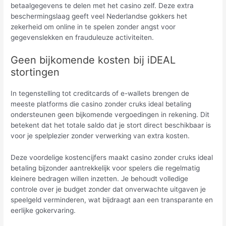
betaalgegevens te delen met het casino zelf. Deze extra
beschermingslaag geeft veel Nederlandse gokkers het
zekerheid om online in te spelen zonder angst voor
gegevenslekken en frauduleuze activiteiten.
Geen bijkomende kosten bij iDEAL
stortingen
In tegenstelling tot creditcards of e-wallets brengen de
meeste platforms die casino zonder cruks ideal betaling
ondersteunen geen bijkomende vergoedingen in rekening. Dit
betekent dat het totale saldo dat je stort direct beschikbaar is
voor je spelplezier zonder verwerking van extra kosten.
Deze voordelige kostencijfers maakt casino zonder cruks ideal
betaling bijzonder aantrekkelijk voor spelers die regelmatig
kleinere bedragen willen inzetten. Je behoudt volledige
controle over je budget zonder dat onverwachte uitgaven je
speelgeld verminderen, wat bijdraagt aan een transparante en
eerlijke gokervaring.