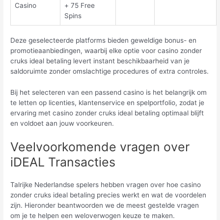
Casino
+ 75 Free
Spins
Deze geselecteerde platforms bieden geweldige bonus- en
promotieaanbiedingen, waarbij elke optie voor casino zonder
cruks ideal betaling levert instant beschikbaarheid van je
saldoruimte zonder omslachtige procedures of extra controles.
Bij het selecteren van een passend casino is het belangrijk om
te letten op licenties, klantenservice en spelportfolio, zodat je
ervaring met casino zonder cruks ideal betaling optimaal blijft
en voldoet aan jouw voorkeuren.
Veelvoorkomende vragen over
iDEAL Transacties
Talrijke Nederlandse spelers hebben vragen over hoe casino
zonder cruks ideal betaling precies werkt en wat de voordelen
zijn. Hieronder beantwoorden we de meest gestelde vragen
om je te helpen een weloverwogen keuze te maken.