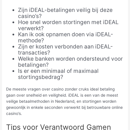
Zijn iDEAL-betalingen veilig bij deze
casino’s?
Hoe snel worden stortingen met iDEAL
verwerkt?
Kan ik ook opnamen doen via iDEAL-
methode?
Zijn er kosten verbonden aan iDEAL-
transacties?
Welke banken worden ondersteund voor
betalingen?
Is er een minimaal of maximaal
stortingsbedrag?
De meeste vragen over casino zonder cruks ideal betaling
gaan over snelheid en veiligheid. iDEAL is een van de meest
veilige betaalmethoden in Nederland, en stortingen worden
gewoonlijk in enkele seconden verwerkt bij betrouwbare online
casino’s.
Tips voor Verantwoord Gamen