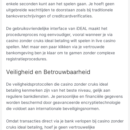
enkele seconden kunt aan het spelen gaan. Je hoeft geen
uitgebreide wachttijden te doorstaan zoals bij traditionele
bankoverschrijvingen of creditcardverificaties.
De gebruiksvriendelijke interface van iDEAL maakt het
procedureproces nog eenvoudiger, vooral wanneer je via
casino zonder cruks ideal betaling wilt spelen in live casino
spellen. Met maar een paar klikken via je vertrouwde
bankomgeving ben je klaar om te gamen zonder complexe
registratieprocedures.
Veiligheid en Betrouwbaarheid
De veiligheidsprotocollen die casino zonder cruks ideal
betaling kenmerken zijn van het beste niveau, gelijk aan
reguliere bankdiensten. Je persoonlijke en financiële gegevens
worden beschermd door geavanceerde encryptietechnologie
die voldoet aan internationale beveiligingsnormen.
Omdat transacties direct via je bank verlopen bij casino zonder
cruks ideal betaling, hoef je geen vertrouwelijke