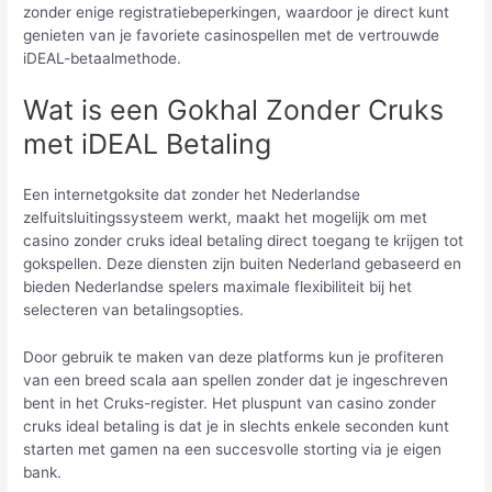
zonder enige registratiebeperkingen, waardoor je direct kunt
genieten van je favoriete casinospellen met de vertrouwde
iDEAL-betaalmethode.
Wat is een Gokhal Zonder Cruks
met iDEAL Betaling
Een internetgoksite dat zonder het Nederlandse
zelfuitsluitingssysteem werkt, maakt het mogelijk om met
casino zonder cruks ideal betaling direct toegang te krijgen tot
gokspellen. Deze diensten zijn buiten Nederland gebaseerd en
bieden Nederlandse spelers maximale flexibiliteit bij het
selecteren van betalingsopties.
Door gebruik te maken van deze platforms kun je profiteren
van een breed scala aan spellen zonder dat je ingeschreven
bent in het Cruks-register. Het pluspunt van casino zonder
cruks ideal betaling is dat je in slechts enkele seconden kunt
starten met gamen na een succesvolle storting via je eigen
bank.