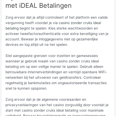
met iDEAL Betalingen
Zorg ervoor dat je altijd controleert of het platform een valide
vergunning heeft voordat je via
casino zonder cruks ideal
betaling
begint te spelen. Kies sterke wachtwoorden en
activeer tweefactorauthenticatie voor extra beveiliging van je
account. Bewaar je inloggegevens niet op gezamenlijke
devices en log altijd uit na het spelen.
Stel aangepaste grenzen voor inzetten en gamesessies
wanneer je gebruik maakt van casino zonder cruks ideal
betaling om op een veilige manier te spelen. Gebruik alleen
betrouwbare internetverbindingen en vermijd openbare WiFi-
netwerken bij het uitvoeren van geldtransfers. Controleer
regelmatig je bankmutaties om ongeautoriseerde transacties
snel te kunnen opsporen.
Zorg ervoor dat je de algemene voorwaarden en
privacyverklaringen van het casino zorgvuldig door voordat je
start met casino zonder cruks ideal betaling voor maximale
veiligheid. Bewaar bevestigingsmails en transactiegegevens