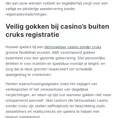
dat aan jouw wensen voldoet en tegelijkertijd zorgt voor een
veilige en plezierige speelervaring zonder
registratieverplichtingen.
Veilig gokken bij casino’s buiten
cruks registratie
Hoewel spelers bij een
betrouwbaar casino zonder cruks
grotere flexibiliteit ervaren, blijft verantwoord gokken
essentieel voor een gezonde gokervaring. Stel persoonlijke
limieten in voor inzetten en speelduur voordat je begint, en
zorg dat je deze grenzen respecteert om schadelijk
speelgedrag te voorkomen.
Herken waarschuwingssignalen zoals het najagen van
verliesposten of het verwaarlozen van dagelijkse
verplichtingen, en neem op tijd rust wanneer gokken niet meer
ontspannend aanvoelt. Veel casino’s die betrouwbaar casino
zonder cruks zijn stellen zelfhulptools ter beschikking zoals
sessietimers en realitychecks om spelers te helpen met
bewust speelgedrag.