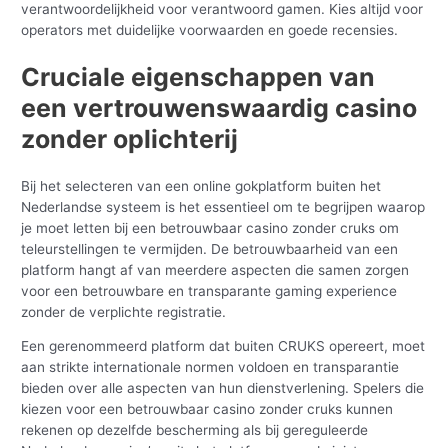
verantwoordelijkheid voor verantwoord gamen. Kies altijd voor
operators met duidelijke voorwaarden en goede recensies.
Cruciale eigenschappen van
een vertrouwenswaardig casino
zonder oplichterij
Bij het selecteren van een online gokplatform buiten het
Nederlandse systeem is het essentieel om te begrijpen waarop
je moet letten bij een betrouwbaar casino zonder cruks om
teleurstellingen te vermijden. De betrouwbaarheid van een
platform hangt af van meerdere aspecten die samen zorgen
voor een betrouwbare en transparante gaming experience
zonder de verplichte registratie.
Een gerenommeerd platform dat buiten CRUKS opereert, moet
aan strikte internationale normen voldoen en transparantie
bieden over alle aspecten van hun dienstverlening. Spelers die
kiezen voor een betrouwbaar casino zonder cruks kunnen
rekenen op dezelfde bescherming als bij gereguleerde