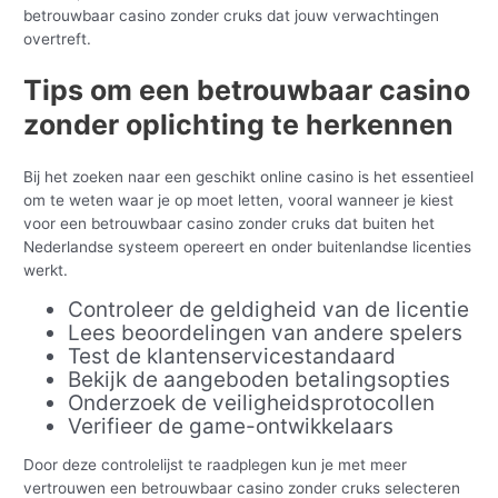
betrouwbaar casino zonder cruks dat jouw verwachtingen
overtreft.
Tips om een betrouwbaar casino
zonder oplichting te herkennen
Bij het zoeken naar een geschikt online casino is het essentieel
om te weten waar je op moet letten, vooral wanneer je kiest
voor een betrouwbaar casino zonder cruks dat buiten het
Nederlandse systeem opereert en onder buitenlandse licenties
werkt.
Controleer de geldigheid van de licentie
Lees beoordelingen van andere spelers
Test de klantenservicestandaard
Bekijk de aangeboden betalingsopties
Onderzoek de veiligheidsprotocollen
Verifieer de game-ontwikkelaars
Door deze controlelijst te raadplegen kun je met meer
vertrouwen een betrouwbaar casino zonder cruks selecteren