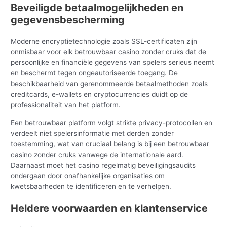
Beveiligde betaalmogelijkheden en
gegevensbescherming
Moderne encryptietechnologie zoals SSL-certificaten zijn
onmisbaar voor elk betrouwbaar casino zonder cruks dat de
persoonlijke en financiële gegevens van spelers serieus neemt
en beschermt tegen ongeautoriseerde toegang. De
beschikbaarheid van gerenommeerde betaalmethoden zoals
creditcards, e-wallets en cryptocurrencies duidt op de
professionaliteit van het platform.
Een betrouwbaar platform volgt strikte privacy-protocollen en
verdeelt niet spelersinformatie met derden zonder
toestemming, wat van cruciaal belang is bij een betrouwbaar
casino zonder cruks vanwege de internationale aard.
Daarnaast moet het casino regelmatig beveiligingsaudits
ondergaan door onafhankelijke organisaties om
kwetsbaarheden te identificeren en te verhelpen.
Heldere voorwaarden en klantenservice