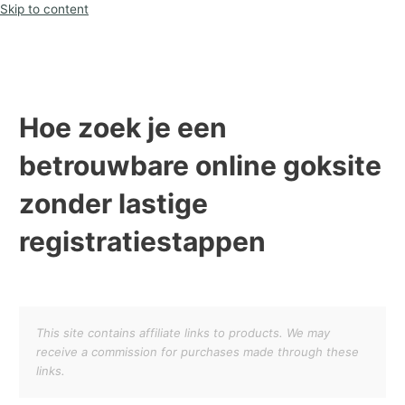
Skip to content
Main Menu
Hoe zoek je een
betrouwbare online goksite
zonder lastige
registratiestappen
This site contains affiliate links to products. We may
receive a commission for purchases made through these
links.