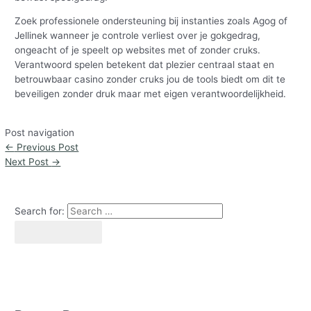
Zoek professionele ondersteuning bij instanties zoals Agog of
Jellinek wanneer je controle verliest over je gokgedrag,
ongeacht of je speelt op websites met of zonder cruks.
Verantwoord spelen betekent dat plezier centraal staat en
betrouwbaar casino zonder cruks jou de tools biedt om dit te
beveiligen zonder druk maar met eigen verantwoordelijkheid.
Post navigation
←
Previous Post
Next Post
→
Search for: