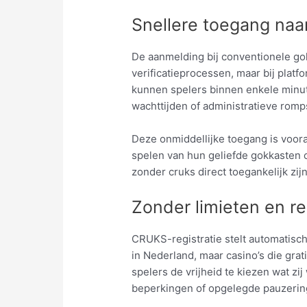
Snellere toegang naar
De aanmelding bij conventionele g
verificatieprocessen, maar bij platf
kunnen spelers binnen enkele minu
wachttijden of administratieve rom
Deze onmiddellijke toegang is vooral
spelen van hun geliefde gokkasten of
zonder cruks direct toegankelijk zi
Zonder limieten en res
CRUKS-registratie stelt automatisc
in Nederland, maar casino’s die gra
spelers de vrijheid te kiezen wat zij
beperkingen of opgelegde pauzerin