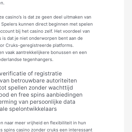
en.
e casino’s is dat ze geen deel uitmaken van
. Spelers kunnen direct beginnen met spelen
ccount bij het casino zelf. Het voordeel van
s is dat je niet onderworpen bent aan de
or Cruks-geregistreerde platforms.
en vaak aantrekkelijkere bonussen en een
ederlandse tegenhangers.
rificatie of registratie
s van betrouwbare autoriteiten
tot spellen zonder wachttijd
bod en free spins aanbiedingen
rming van persoonlijke data
nale spelontwikkelaars
naar meer vrijheid en flexibiliteit in hun
tis spins casino zonder cruks een interessant