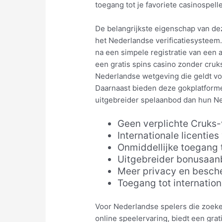
toegang tot je favoriete casinospell
De belangrijkste eigenschap van dez
het Nederlandse verificatiesysteem
na een simpele registratie van een a
een gratis spins casino zonder cruk
Nederlandse wetgeving die geldt vo
Daarnaast bieden deze gokplatform
uitgebreider spelaanbod dan hun N
Geen verplichte Cruks-ve
Internationale licentie
Onmiddellijke toegang 
Uitgebreider bonusaan
Meer privacy en besche
Toegang tot internatio
Voor Nederlandse spelers die zoeken 
online speelervaring, biedt een gra