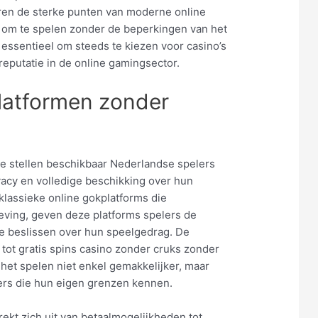
eren de sterke punten van moderne online
 om te spelen zonder de beperkingen van het
essentieel om steeds te kiezen voor casino’s
reputatie in de online gamingsector.
latformen zonder
e stellen beschikbaar Nederlandse spelers
ivacy en volledige beschikking over hun
 klassieke online gokplatforms die
eving, geven deze platforms spelers de
e beslissen over hun speelgedrag. De
tot gratis spins casino zonder cruks zonder
 het spelen niet enkel gemakkelijker, maar
rs die hun eigen grenzen kennen.
trekt zich uit van betaalmogelijkheden tot