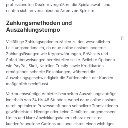
professionellen Dealern vergrößern die Spielauswahl und
richten sich an verschiedene Arten von Spielern.
Zahlungsmethoden und
Auszahlungstempo
Vielfältige Zahlungsoptionen zählen zu den wesentlichen
Leistungsmerkmalen, da neue online casinos moderne
Zahlungslösungen wie Kryptowährungen, E-Wallets und
Sofortüberweisungen bereitstellen sollte. Beliebte Optionen
wie PayPal, Skrill, Neteller, Trustly sowie Kreditkarten
ermöglichen schnelle Einzahlungen, während die
Auszahlungsgeschwindigkeit die Zufriedenheit der Kunden
maßgeblich beeinflusst.
Vertrauenswürdige Anbieter bearbeiten Auszahlungsanträge
innerhalb von 24 bis 48 Stunden, wobei neue online casinos
durch optimierte Prozesse oft noch schnellere Transaktionen
gewährleisten. Niedrige oder keine Gebühren, angemessene
Limits und klare Abwicklungsdauern charakterisieren
kundenfreundliche Casinos aus und leisten einen wichtigen