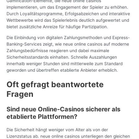
Gamification-Elemente, die neue online casinos
implementieren, um das Engagement der Spieler zu erhöhen.
Durch Loyalitätsprogramme, Erfolgsabzeichen und interaktive
Wettbewerbe wird das Spielerlebnis deutlich aufgewertet und
bietet zusätzliche Anreize für häufige Partizipation.
Die Einbindung von digitalen Zahlungsmethoden und Express-
Banking-Services zeigt, wie neue online casinos auf moderne
Zahlungsbedürfnisse reagieren und dabei maximale
Sicherheitsstandards einhalten. Schnelle Auszahlungen
innerhalb weniger Stunden sind mittlerweile zum Standard
geworden und übertreffen etablierte Anbieter erheblich.
Oft gefragt beantwortete
Fragen
Sind neue Online-Casinos sicherer als
etablierte Plattformen?
Die Sicherheit hängt weniger vom Alter als von der
Lizenzstatus ab. neue online casinos unterliegen den gleichen