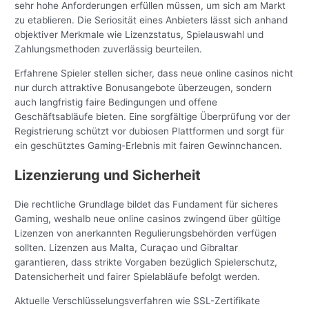
sehr hohe Anforderungen erfüllen müssen, um sich am Markt
zu etablieren. Die Seriosität eines Anbieters lässt sich anhand
objektiver Merkmale wie Lizenzstatus, Spielauswahl und
Zahlungsmethoden zuverlässig beurteilen.
Erfahrene Spieler stellen sicher, dass neue online casinos nicht
nur durch attraktive Bonusangebote überzeugen, sondern
auch langfristig faire Bedingungen und offene
Geschäftsabläufe bieten. Eine sorgfältige Überprüfung vor der
Registrierung schützt vor dubiosen Plattformen und sorgt für
ein geschütztes Gaming-Erlebnis mit fairen Gewinnchancen.
Lizenzierung und Sicherheit
Die rechtliche Grundlage bildet das Fundament für sicheres
Gaming, weshalb neue online casinos zwingend über gültige
Lizenzen von anerkannten Regulierungsbehörden verfügen
sollten. Lizenzen aus Malta, Curaçao und Gibraltar
garantieren, dass strikte Vorgaben bezüglich Spielerschutz,
Datensicherheit und fairer Spielabläufe befolgt werden.
Aktuelle Verschlüsselungsverfahren wie SSL-Zertifikate