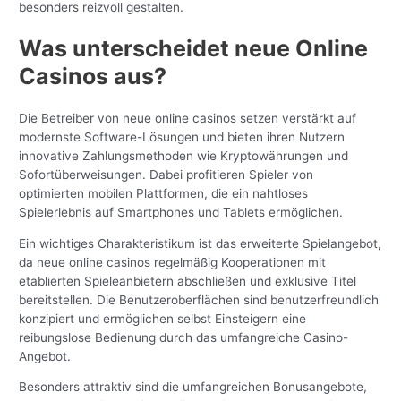
besonders reizvoll gestalten.
Was unterscheidet neue Online
Casinos aus?
Die Betreiber von neue online casinos setzen verstärkt auf
modernste Software-Lösungen und bieten ihren Nutzern
innovative Zahlungsmethoden wie Kryptowährungen und
Sofortüberweisungen. Dabei profitieren Spieler von
optimierten mobilen Plattformen, die ein nahtloses
Spielerlebnis auf Smartphones und Tablets ermöglichen.
Ein wichtiges Charakteristikum ist das erweiterte Spielangebot,
da neue online casinos regelmäßig Kooperationen mit
etablierten Spieleanbietern abschließen und exklusive Titel
bereitstellen. Die Benutzeroberflächen sind benutzerfreundlich
konzipiert und ermöglichen selbst Einsteigern eine
reibungslose Bedienung durch das umfangreiche Casino-
Angebot.
Besonders attraktiv sind die umfangreichen Bonusangebote,