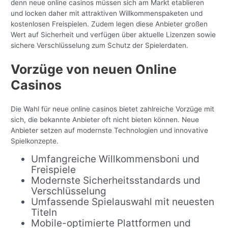
denn neue online casinos müssen sich am Markt etablieren
und locken daher mit attraktiven Willkommenspaketen und
kostenlosen Freispielen. Zudem legen diese Anbieter großen
Wert auf Sicherheit und verfügen über aktuelle Lizenzen sowie
sichere Verschlüsselung zum Schutz der Spielerdaten.
Vorzüge von neuen Online
Casinos
Die Wahl für neue online casinos bietet zahlreiche Vorzüge mit
sich, die bekannte Anbieter oft nicht bieten können. Neue
Anbieter setzen auf modernste Technologien und innovative
Spielkonzepte.
Umfangreiche Willkommensboni und
Freispiele
Modernste Sicherheitsstandards und
Verschlüsselung
Umfassende Spielauswahl mit neuesten
Titeln
Mobile-optimierte Plattformen und