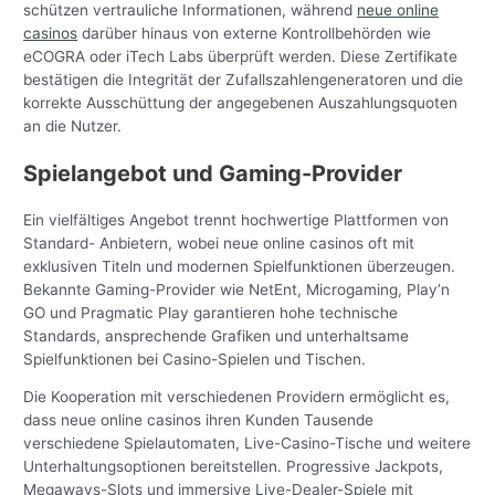
schützen vertrauliche Informationen, während
neue online
casinos
darüber hinaus von externe Kontrollbehörden wie
eCOGRA oder iTech Labs überprüft werden. Diese Zertifikate
bestätigen die Integrität der Zufallszahlengeneratoren und die
korrekte Ausschüttung der angegebenen Auszahlungsquoten
an die Nutzer.
Spielangebot und Gaming-Provider
Ein vielfältiges Angebot trennt hochwertige Plattformen von
Standard- Anbietern, wobei neue online casinos oft mit
exklusiven Titeln und modernen Spielfunktionen überzeugen.
Bekannte Gaming-Provider wie NetEnt, Microgaming, Play’n
GO und Pragmatic Play garantieren hohe technische
Standards, ansprechende Grafiken und unterhaltsame
Spielfunktionen bei Casino-Spielen und Tischen.
Die Kooperation mit verschiedenen Providern ermöglicht es,
dass neue online casinos ihren Kunden Tausende
verschiedene Spielautomaten, Live-Casino-Tische und weitere
Unterhaltungsoptionen bereitstellen. Progressive Jackpots,
Megaways-Slots und immersive Live-Dealer-Spiele mit